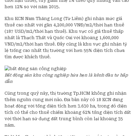
thời hạn thuê), tuy giảm nhẹ 1% theo quý nhưng vẫn cao
hơn 12% so với năm 2015.
Khu KCN Nam Thăng Long (Từ Liêm) ghi nhận mức giá
thuê cao nhất với gần 4,200,000 VNĐ/m2/thời hạn thuê
(187 USD/m2/thời hạn thuê). Khu vực có giá thuê thấp
nhất là Thạch Thất và Quốc Oai với khoảng 1,600,000
VND/m2/thời hạn thuê. Đây cũng là khu vực ghi nhận tỷ
lệ trống cao nhất thị trường với hơn 55% diện tích chưa
tìm được khách thuê.
Bất động sản khu công nghiệp hứa hẹn là kênh đầu tư hấp
dẫn
Cũng trong quý này, thị trường Tp.HCM không ghi nhận
thêm nguồn cung mới nào. Địa bàn này có 18 KCN đang
hoạt động với tổng diện tích hơn 3.630 ha, trong đó diện
tích có thể cho thuê chiếm khoảng 62% tổng diện tích đất
với thời hạn sử dụng đất trung bình còn lại khoảng 35
năm.