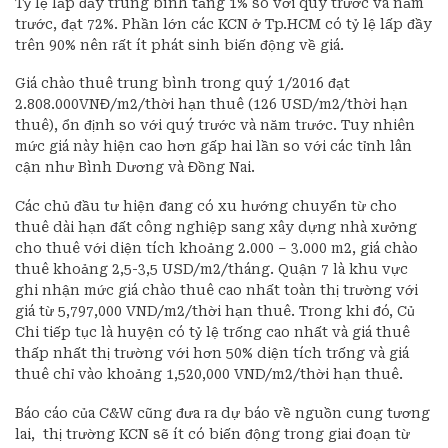
Tỷ lệ lấp đầy trung bình tăng 1% so với quý trước và năm
trước, đạt 72%. Phần lớn các KCN ở Tp.HCM có tỷ lệ lấp đầy
trên 90% nên rất ít phát sinh biến động về giá.
Giá chào thuê trung bình trong quý 1/2016 đạt
2.808.000VNĐ/m2/thời hạn thuê (126 USD/m2/thời hạn
thuê), ổn định so với quý trước và năm trước. Tuy nhiên
mức giá này hiện cao hơn gấp hai lần so với các tỉnh lân
cận như Bình Dương và Đồng Nai.
Các chủ đầu tư hiện đang có xu hướng chuyển từ cho
thuê dài hạn đất công nghiệp sang xây dựng nhà xưởng
cho thuê với diện tích khoảng 2.000 – 3.000 m2, giá chào
thuê khoảng 2,5-3,5 USD/m2/tháng. Quận 7 là khu vực
ghi nhận mức giá chào thuê cao nhất toàn thị trường với
giá từ 5,797,000 VND/m2/thời hạn thuê. Trong khi đó, Củ
Chi tiếp tục là huyện có tỷ lệ trống cao nhất và giá thuê
thấp nhất thị trường với hơn 50% diện tích trống và giá
thuê chỉ vào khoảng 1,520,000 VND/m2/thời hạn thuê.
Báo cáo của C&W cũng đưa ra dự báo về nguồn cung tương
lai, thị trường KCN sẽ ít có biến động trong giai đoạn từ