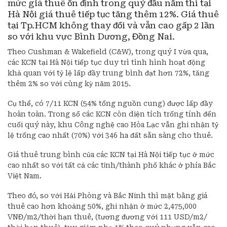
mức giá thuê ổn định trong quý đầu năm thì tại
Hà Nội giá thuê tiếp tục tăng thêm 12%. Giá thuê
tại Tp.HCM không thay đổi và vẫn cao gấp 2 lần
so với khu vực Bình Dương, Đồng Nai.
Theo Cushman & Wakefield (C&W), trong quý I vừa qua,
các KCN tại Hà Nội tiếp tục duy trì tình hình hoạt động
khả quan với tỷ lệ lấp đầy trung bình đạt hơn 72%, tăng
thêm 2% so với cùng kỳ năm 2015.
Cụ thể, có 7/11 KCN (54% tổng nguồn cung) được lấp đầy
hoàn toàn. Trong số các KCN còn diện tích trống tính đến
cuối quý này, khu Công nghệ cao Hòa Lạc vẫn ghi nhận tỷ
lệ trống cao nhất (70%) với 346 ha đất sẵn sàng cho thuê.
Giá thuê trung bình của các KCN tại Hà Nội tiếp tục ở mức
cao nhất so với tất cả các tỉnh/thành phố khác ở phía Bắc
Việt Nam.
Theo đó, so với Hải Phòng và Bắc Ninh thì mặt bằng giá
thuê cao hơn khoảng 50%, ghi nhận ở mức 2,475,000
VNĐ/m2/thời hạn thuê, (tương đương với 111 USD/m2/