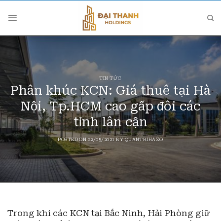
Skip
to
content
TIN TỨC
Phân khúc KCN: Giá thuê tại Hà
Nội, Tp.HCM cao gấp đôi các
tỉnh lân cận
POSTED ON
22/05/2021
BY
QUANTRIHAZO
Trong khi các KCN tại Bắc Ninh, Hải Phòng giữ