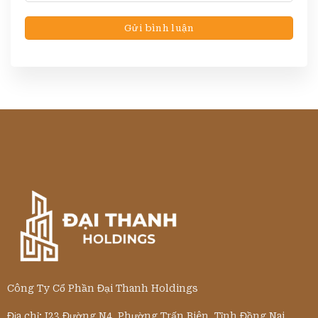
Công Ty Cổ Phần Đại Thanh Holdings
Địa chỉ: I23 Đường N4, Phường Trấn Biên, Tỉnh Đồng Nai.