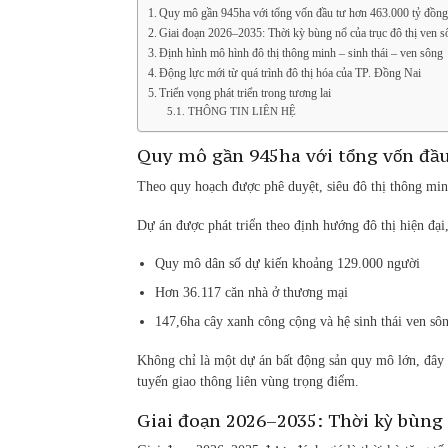
Quy mô gần 945ha với tổng vốn đầu tư hơn 463.000 tỷ đồn
Giai đoạn 2026–2035: Thời kỳ bùng nổ của trục đô thị ven
Định hình mô hình đô thị thông minh – sinh thái – ven sông
Động lực mới từ quá trình đô thị hóa của TP. Đồng Nai
Triển vọng phát triển trong tương lai
THÔNG TIN LIÊN HỆ
Quy mô gần 945ha với tổng vốn đầu
Theo quy hoạch được phê duyệt, siêu đô thị thông m
Dự án được phát triển theo định hướng đô thị hiện đại,
Quy mô dân số dự kiến khoảng 129.000 người
Hơn 36.117 căn nhà ở thương mại
147,6ha cây xanh công cộng và hệ sinh thái ven sô
Không chỉ là một dự án bất động sản quy mô lớn, đâ
tuyến giao thông liên vùng trọng điểm.
Giai đoạn 2026–2035: Thời kỳ bùng 