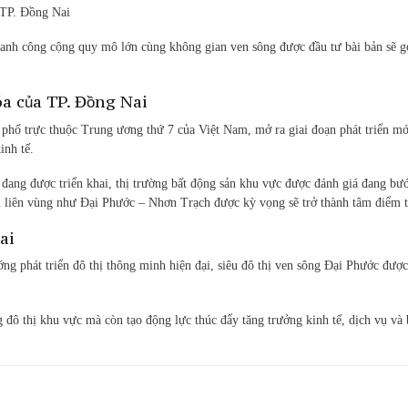
a TP. Đồng Nai
y xanh công cộng quy mô lớn cùng không gian ven sông được đầu tư bài bản sẽ 
óa của TP. Đồng Nai
 phố trực thuộc Trung ương thứ 7 của Việt Nam, mở ra giai đoạn phát triển mới
inh tế.
 đang được triển khai, thị trường bất động sản khu vực được đánh giá đang b
i liên vùng như Đại Phước – Nhơn Trạch được kỳ vọng sẽ trở thành tâm điểm thu
ai
ớng phát triển đô thị thông minh hiện đại, siêu đô thị ven sông Đại Phước đượ
 đô thị khu vực mà còn tạo động lực thúc đẩy tăng trưởng kinh tế, dịch vụ và 