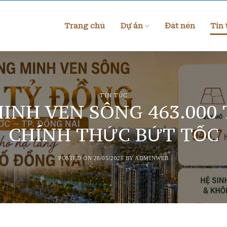
Trang chủ
Dự án
Đất nền
Tin 
TIN TỨC
INH VEN SÔNG 463.000
CHÍNH THỨC BỨT TỐC
POSTED ON
28/05/2026
BY
ADMINWEB