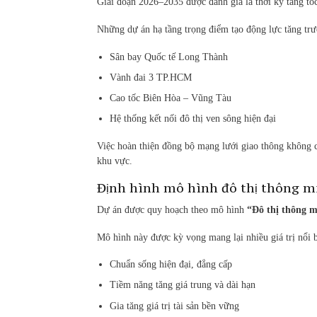
Giai đoạn 2026–2035 được đánh giá là thời kỳ tăng tố
Những dự án hạ tầng trọng điểm tạo động lực tăng tr
Sân bay Quốc tế Long Thành
Vành đai 3 TP.HCM
Cao tốc Biên Hòa – Vũng Tàu
Hệ thống kết nối đô thị ven sông hiện đại
Việc hoàn thiện đồng bộ mạng lưới giao thông không ch
khu vực.
Định hình mô hình đô thị thông mi
Dự án được quy hoạch theo mô hình
“Đô thị thông m
Mô hình này được kỳ vọng mang lại nhiều giá trị nổi b
Chuẩn sống hiện đại, đẳng cấp
Tiềm năng tăng giá trung và dài hạn
Gia tăng giá trị tài sản bền vững