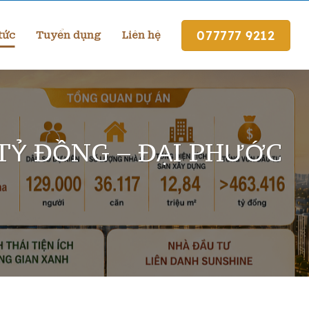
077777 9212
tức
Tuyển dụng
Liên hệ
 TỶ ĐỒNG – ĐẠI PHƯỚC