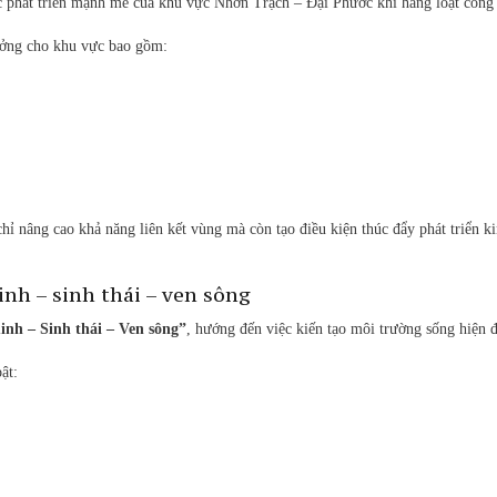
c phát triển mạnh mẽ của khu vực Nhơn Trạch – Đại Phước khi hàng loạt công tr
ưởng cho khu vực bao gồm:
ỉ nâng cao khả năng liên kết vùng mà còn tạo điều kiện thúc đẩy phát triển ki
nh – sinh thái – ven sông
inh – Sinh thái – Ven sông”
, hướng đến việc kiến tạo môi trường sống hiện đ
ật: